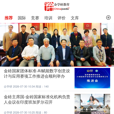
推荐
国际
竞赛
培训
评价
文库
金砖国家团体标准-AI赋能数字创意设
计与应用赛项工作推进会顺利举办
企学研
2026-07-30 10:34
阅读：140
金砖主席国-金砖国家标准化机构负责
人会议在印度班加罗尔召开
企学研
2026-07-30 10:25
阅读：80