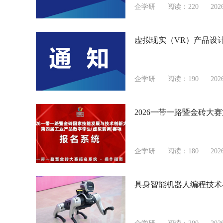
企学研
阅读：220
202
虚拟现实（VR）产品设
企学研
阅读：190
202
2026一带一路暨金砖大
企学研
阅读：180
202
具身智能机器人编程技术