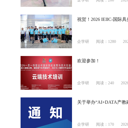
企学研
阅读：200
202
祝贺！2026 IEIIC
企学研
阅读：1280
20
欢迎参加！
企学研
阅读：240
202
关于举办“AI+DATA产
企学研
阅读：170
202