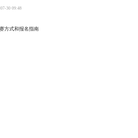
07-30 09:48
赛方式和报名指南
6-07-17 11:04
赛之首届AI赋能数字创意设计与应用赛项选拔赛通知
6-07-17 11:03
大赛之第九届虚拟现实（VR）产品设计与开发赛项选拔赛的通知