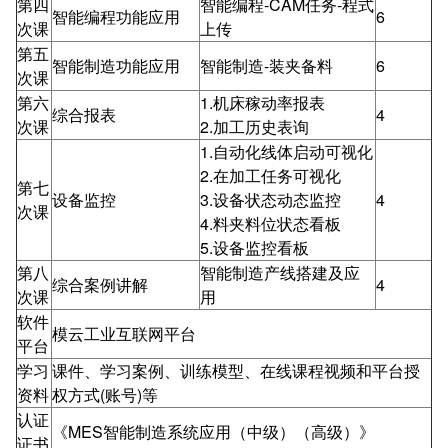
第四
智能编程-CAM任务-程式
智能编程功能应用
6
次课
上传
第五
智能制造功能应用
智能制造-装夹备料
6
次课
第六
1.机床稼动率报表
综合报表
4
次课
2.加工历史表询
1.自动化线体启动可视化
2.在加工任务可视化
第七
设备监控
3.设备状态动态监控
4
次课
4.料夹料位状态看板
5.设备监控看板
第八
智能制造产线搭建及应
综合案例讲解
4
次课
用
软件
模云工业互联网平台
平台
学习
课件、学习案例、训练模型、在线课程视频和平台授
资料
权方式(账号)等
认证
《MES智能制造系统应用（中级）（高级）》
证书