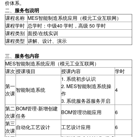
价体系。
二、
服务包说明
课程名称
MES智能制造系统应用（模元工业互联网）
课程学时
总学时：中级40 学时，高级 50 学时
课程类别
面授/在线实训
课程类型
讲解、设计、演示
三、
服务包内容
MES智能制造系统应用（模元工业互联网）
课次
授课项目
授课内容
学时
1. 系统初步认识
第一
2. MES智能制造系统操
智能制造系统
4
次课
作
3. 系统服务器服务开启
第二
BOM管理-新增创建
BOM管理功能应用
6
次课
任务
第三
自动化工艺设计
工艺设计应用
6
次课