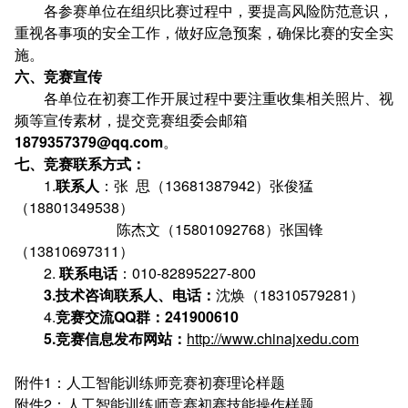
各参赛单位在组织比赛过程中，要提高风险防范意识，
重视各事项的安全工作，做好应急预案，确保比赛的安全实
施。
六、竞赛宣传
各单位在初赛工作开展过程中要注重收集相关照片、视
频等宣传素材，提交竞赛组委会邮箱
1879357379@qq.com
。
七
、
竞赛联系方式：
1.
联系人
：张 思（13681387942）张俊猛
（18801349538）
陈杰文（15801092768）张国锋
（13810697311）
2.
联系电话
：010-82895227-800
3.技术咨询联系人、电话：
沈焕（18310579281）
4.
竞赛
交流QQ群：241900610
5
.
竞赛信息发布网站：
http://www.chinajxedu.com
附件1：人工智能训练师竞赛初赛理论样题
附件2：人工智能训练师竞赛初赛技能操作样题