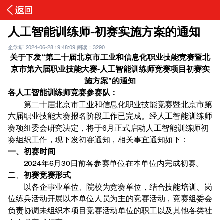
人工智能训练师-初赛实施方案的通知
企学研
2024-06-28 19:48:09
阅读：3290
关于下发“
第
二十
届北京市工业和信息化职业技能竞赛
暨北
京市第六届职业技能大赛
-
人工智能训练师
竞赛项目
初赛实
施方案
”
的通知
各
人工智能训练师竞赛
参赛
队
：
第二十届北京市工业和信息化职业技能竞赛暨北京市第
六届职业技能大赛报名阶段工作已完成。经人工智能训练师
赛项组委会研究决定，将于6月正式启动人工智能训练师初
赛组织工作，现下发初赛通知，相关事宜通知如下：
一、
初赛
时间
2024年6月30日前各参赛单位在本单位内完成初赛。
二、
初赛竞赛
形式
以各企事业单位、院校为竞赛单位，结合技能培训、岗
位练兵活动开展以本单位人员为主的竞赛活动，竞赛组委会
负责协调未组织本项目竞赛活动单位的职工以及其他各类社