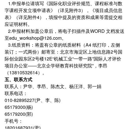
1.申报单位请填写《国际化职业评价规范、课程标准与数
字课程开发立项申请表》（详见附件3），《项目成员信息
表》（详见附件4），填报中提及的资质和成果等需提交相
应证明材料。
2.申报材料加盖公章后，将电子扫描件及WORD 文档发送
至edu_workshop@126.com。
3.纸质资料：将盖有公章的纸质材料（A4 纸打印，左侧
装订；一式两份）邮寄至：北京市海淀区上地信息路2号国
际创业园东区2号楼12E“机械工业“一带一路”国际人才评价
项目办公室——北京企学研教育科技研究院”，李昂
（13810532614）。
五、联系方式
联系人：尹华、李昂、陈杰文、杨汪洋、郭一娟
联系电话：
010-82895227(尹、李、陈)‍
65179300(杨)
65179200(郭)
手机号：
18201687931(尹)