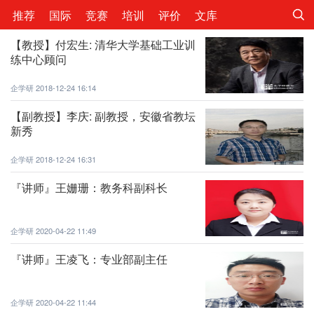
推荐
国际
竞赛
培训
评价
文库
【教授】付宏生: 清华大学基础工业训
练中心顾问
企学研
2018-12-24 16:14
【副教授】李庆: 副教授，安徽省教坛
新秀
企学研
2018-12-24 16:31
『讲师』王姗珊：教务科副科长
企学研
2020-04-22 11:49
『讲师』王凌飞：专业部副主任
企学研
2020-04-22 11:44