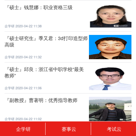
『硕士』钱慧娜：职业资格三级
企学研
2020-04-22 11:38
『硕士研究生』季又君：3d打印造型师
高级
企学研
2020-04-22 11:32
『硕士』邱良：浙江省中职学校“最美
教师”
企学研
2020-04-22 11:06
『副教授』曹著明：优秀指导教师
企学研
2020-04-22 11:02
企学研
赛事云
考试云
『教授/博士』王宏：创新创业导师